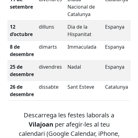
setembre
Nacional de
Catalunya
12
dilluns
Dia de la
Espanya
d’octubre
Hispanitat
8 de
dimarts
Immaculada
Espanya
desembre
25 de
divendres
Nadal
Espanya
desembre
26 de
dissabte
Sant Esteve
Catalunya
desembre
Descarrega les festes laborals
a
Vilajoan
per afegir-les al teu
calendari (Google Calendar, iPhone,