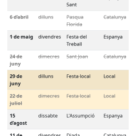
Sant
6 d’abril
dilluns
Pasqua
Catalunya
Florida
1 de maig
divendres
Festa del
Espanya
Treball
24 de
dimecres
Sant Joan
Catalunya
juny
29 de
dilluns
Festa local
Local
juny
22 de
dimecres
Festa local
Local
juliol
15
dissabte
L'Assumpció
Espanya
d’agost
11 de
divendres
Diada
Catalunya