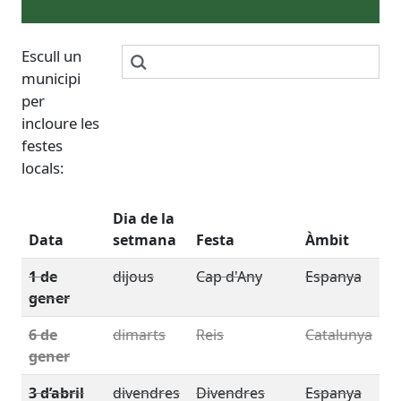
Escull un
municipi
per
incloure les
festes
locals:
Dia de la
Data
setmana
Festa
Àmbit
1 de
dijous
Cap d'Any
Espanya
gener
6 de
dimarts
Reis
Catalunya
gener
3 d’abril
divendres
Divendres
Espanya