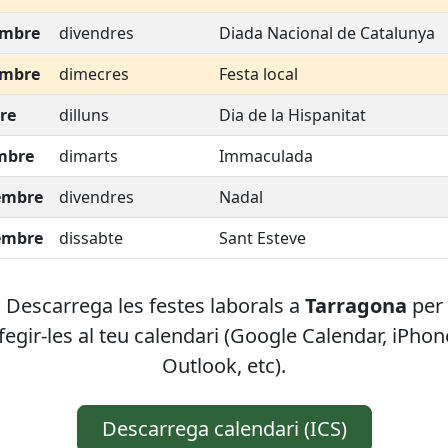
embre
divendres
Diada Nacional de Catalunya
embre
dimecres
Festa local
re
dilluns
Dia de la Hispanitat
mbre
dimarts
Immaculada
embre
divendres
Nadal
embre
dissabte
Sant Esteve
Descarrega les festes laborals
a
Tarragona
per
fegir-les al teu calendari (Google Calendar, iPhon
Outlook, etc).
Descarrega calendari (ICS)