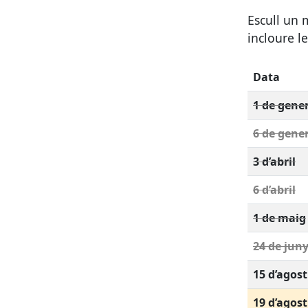
Escull un 
incloure le
Data
1 de gene
6 de gene
3 d’abril
6 d’abril
1 de maig
24 de jun
15 d’agost
19 d’agost