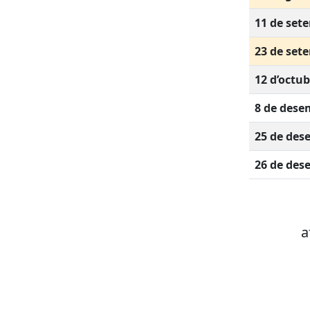
11 de set
23 de set
12 d’octub
8 de dese
25 de des
26 de des
a