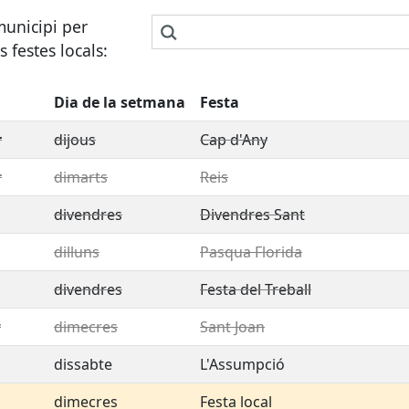
municipi per
s festes locals:
Dia de la setmana
Festa
r
dijous
Cap d'Any
r
dimarts
Reis
divendres
Divendres Sant
dilluns
Pasqua Florida
divendres
Festa del Treball
y
dimecres
Sant Joan
dissabte
L'Assumpció
dimecres
Festa local