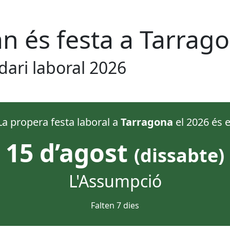
n és festa
a
Tarrag
dari laboral
2026
La propera festa laboral
a
Tarragona
el
2026
és e
15 d’agost
(
dissabte
)
L'Assumpció
Falten
7
dies