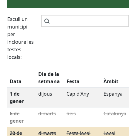
Escull un
municipi
per
incloure les
festes
locals:
Dia de la
Data
setmana
Festa
Àmbit
1 de
dijous
Cap d'Any
Espanya
gener
6 de
dimarts
Reis
Catalunya
gener
20 de
dimarts
Festa local
Local