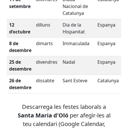
setembre
Nacional de
Catalunya
12
dilluns
Dia de la
Espanya
d’octubre
Hispanitat
8 de
dimarts
Immaculada
Espanya
desembre
25 de
divendres
Nadal
Espanya
desembre
26 de
dissabte
Sant Esteve
Catalunya
desembre
Descarrega les festes laborals
a
Santa Maria d'Oló
per afegir-les al
teu calendari (Google Calendar,