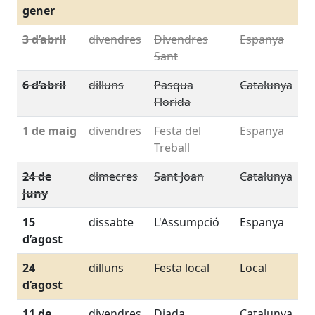
gener
3 d’abril
divendres
Divendres
Espanya
Sant
6 d’abril
dilluns
Pasqua
Catalunya
Florida
1 de maig
divendres
Festa del
Espanya
Treball
24 de
dimecres
Sant Joan
Catalunya
juny
15
dissabte
L'Assumpció
Espanya
d’agost
24
dilluns
Festa local
Local
d’agost
11 de
divendres
Diada
Catalunya