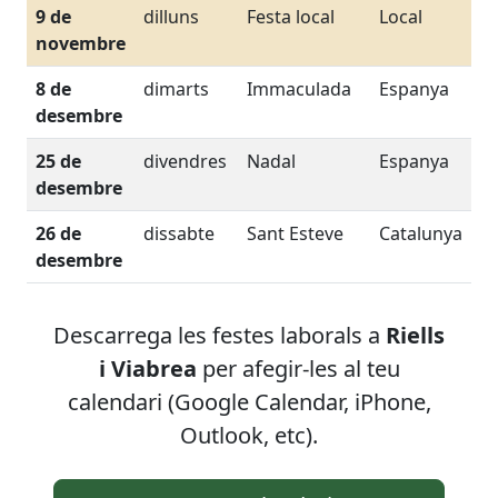
9 de
dilluns
Festa local
Local
novembre
8 de
dimarts
Immaculada
Espanya
desembre
25 de
divendres
Nadal
Espanya
desembre
26 de
dissabte
Sant Esteve
Catalunya
desembre
Descarrega les festes laborals
a
Riells
i Viabrea
per afegir-les al teu
calendari (Google Calendar, iPhone,
Outlook, etc).