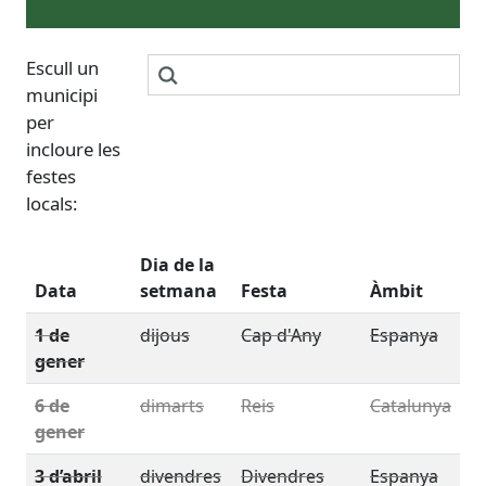
Escull un
municipi
per
incloure les
festes
locals:
Dia de la
Data
setmana
Festa
Àmbit
1 de
dijous
Cap d'Any
Espanya
gener
6 de
dimarts
Reis
Catalunya
gener
3 d’abril
divendres
Divendres
Espanya