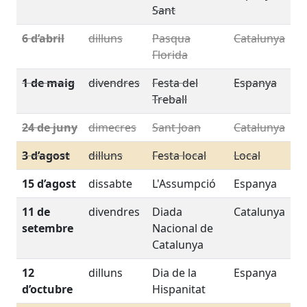
Sant
6 d’abril
dilluns
Pasqua
Catalunya
Florida
1 de maig
divendres
Festa del
Espanya
Treball
24 de juny
dimecres
Sant Joan
Catalunya
3 d’agost
dilluns
Festa local
Local
15 d’agost
dissabte
L'Assumpció
Espanya
11 de
divendres
Diada
Catalunya
setembre
Nacional de
Catalunya
12
dilluns
Dia de la
Espanya
d’octubre
Hispanitat