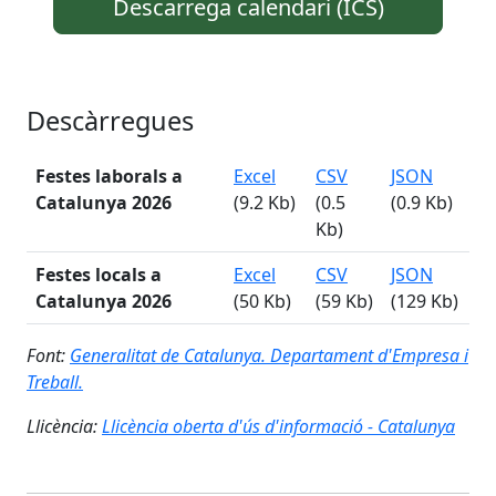
Descarrega calendari (ICS)
Descàrregues
Festes laborals a
Excel
CSV
JSON
Catalunya
2026
(9.2 Kb)
(0.5
(0.9 Kb)
Kb)
Festes locals a
Excel
CSV
JSON
Catalunya
2026
(50 Kb)
(59 Kb)
(129 Kb)
Font:
Generalitat de Catalunya. Departament d'Empresa i
Treball.
Llicència:
Llicència oberta d'ús d'informació - Catalunya