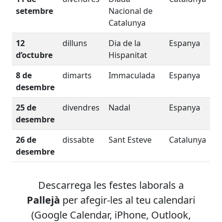
setembre
Nacional de
Catalunya
12
dilluns
Dia de la
Espanya
d’octubre
Hispanitat
8 de
dimarts
Immaculada
Espanya
desembre
25 de
divendres
Nadal
Espanya
desembre
26 de
dissabte
Sant Esteve
Catalunya
desembre
Descarrega les festes laborals
a
Pallejà
per afegir-les al teu calendari
(Google Calendar, iPhone, Outlook,