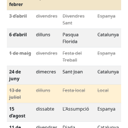
febrer
3 d’abril
divendres
Divendres
Espanya
Sant
6 d’abril
dilluns
Pasqua
Catalunya
Florida
1 de maig
divendres
Festa del
Espanya
Treball
24 de
dimecres
Sant Joan
Catalunya
juny
13 de
dilluns
Festa local
Local
juliol
15
dissabte
L'Assumpció
Espanya
d’agost
11 de
divendres
Diada
Catalunya