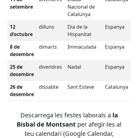
setembre
Nacional de
Catalunya
12
dilluns
Dia de la
Espanya
d’octubre
Hispanitat
8 de
dimarts
Immaculada
Espanya
desembre
25 de
divendres
Nadal
Espanya
desembre
26 de
dissabte
Sant Esteve
Catalunya
desembre
Descarrega les festes laborals
a
la
Bisbal de Montsant
per afegir-les al
teu calendari (Google Calendar,