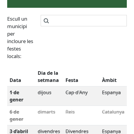
Escull un
municipi
per
incloure les
festes
locals:
Dia de la
Data
setmana
Festa
Àmbit
1 de
dijous
Cap d'Any
Espanya
gener
6 de
dimarts
Reis
Catalunya
gener
3 d’abril
divendres
Divendres
Espanya