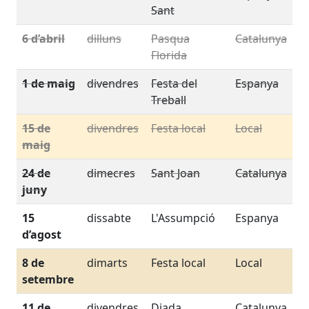
Sant
6 d’abril
dilluns
Pasqua
Catalunya
Florida
1 de maig
divendres
Festa del
Espanya
Treball
15 de
divendres
Festa local
Local
maig
24 de
dimecres
Sant Joan
Catalunya
juny
15
dissabte
L'Assumpció
Espanya
d’agost
8 de
dimarts
Festa local
Local
setembre
11 de
divendres
Diada
Catalunya